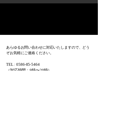
お問い合わせ
​当社は、お客様からのお問い合わせに誠実に
対応します。
あらゆるお問い合わせに対応いたしますので、どう
ぞお気軽にご連絡ください。
TEL :
0586-85-5464
​（対応時間：9時〜20時）
WhatsApp :
+81 90-6615-2701
（対応言語：ポルトガル語 ／ ス
ペイン語）
+81 80-8928-0201
（対応言語：日本語 ／ 英語 ／
ポルトガル語 ／ スペイン語）
Email :
contact@miyashiro-jp.com
本社所在地：
​宮城グループ合同会社