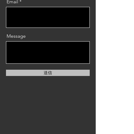
Email
Message
送信